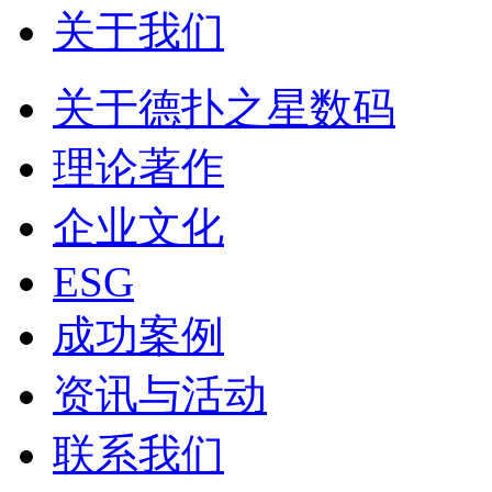
关于我们
关于德扑之星数码
理论著作
企业文化
ESG
成功案例
资讯与活动
联系我们