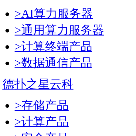
>AI算力服务器
>通用算力服务器
>计算终端产品
>数据通信产品
德扑之星云科
>存储产品
>计算产品