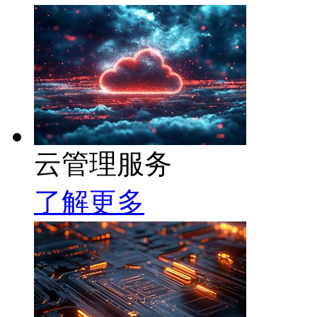
云管理服务
了解更多