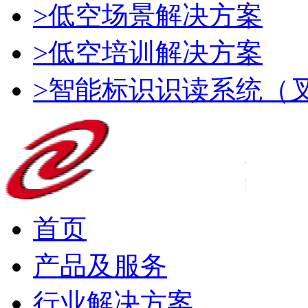
>低空场景解决方案
>低空培训解决方案
>智能标识识读系统（
首页
产品及服务
行业解决方案