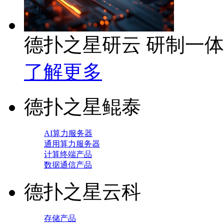
德扑之星研云 研制一
了解更多
德扑之星鲲泰
AI算力服务器
通用算力服务器
计算终端产品
数据通信产品
德扑之星云科
存储产品