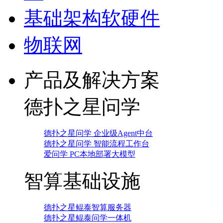
基础架构软硬件
物联网
产品及解决方案
德扑之星问学
德扑之星问学 企业级Agent中台
德扑之星问学 智能流程工作台
爱问学 PC本地部署大模型
智算基础设施
德扑之星鲲泰智算服务器
德扑之星鲲泰问学一体机