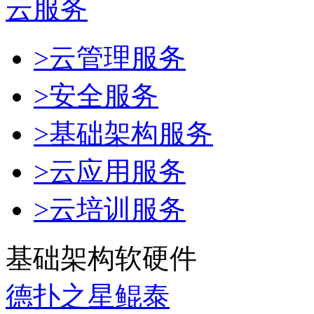
云服务
>云管理服务
>安全服务
>基础架构服务
>云应用服务
>云培训服务
基础架构软硬件
德扑之星鲲泰