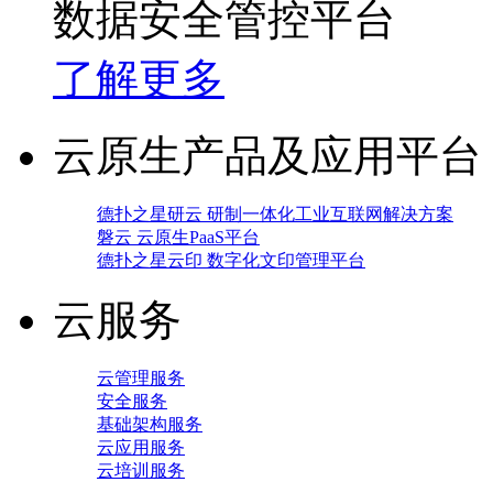
数据安全管控平台
了解更多
云原生产品及应用平台
德扑之星研云 研制一体化工业互联网解决方案
磐云 云原生PaaS平台
德扑之星云印 数字化文印管理平台
云服务
云管理服务
安全服务
基础架构服务
云应用服务
云培训服务