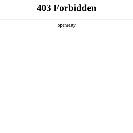
值，助力企业从效率优化跃向智能跃升，在数智浪潮中锚定进化方向。
皮书由德扑之星数码、德勤中国（Deloitte）与中国信息通信研究院（CAIC
，构建了从战略规划到技术落地的全周期指引体系，
提供系统性解决方案。
，而非站在模型演化的必经之路上，要即避免涉足可预见的、未来会被