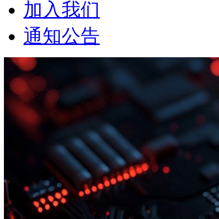
加入我们
通知公告