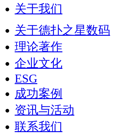
关于我们
关于德扑之星数码
理论著作
企业文化
ESG
成功案例
资讯与活动
联系我们