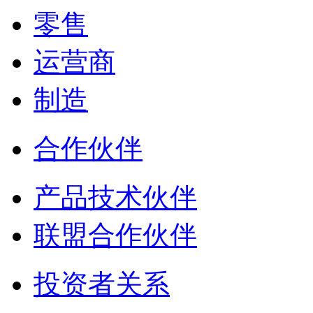
零售
运营商
制造
合作伙伴
产品技术伙伴
联盟合作伙伴
投资者关系