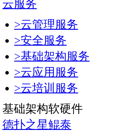
云服务
>云管理服务
>安全服务
>基础架构服务
>云应用服务
>云培训服务
基础架构软硬件
德扑之星鲲泰