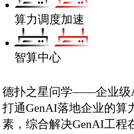
算力调度加速
智算中心
德扑之星问学——企业级Ag
打通GenAI落地企业的算力
素，综合解决GenAI工程在