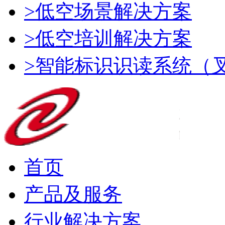
>低空场景解决方案
>低空培训解决方案
>智能标识识读系统（
首页
产品及服务
行业解决方案