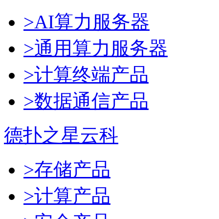
>AI算力服务器
>通用算力服务器
>计算终端产品
>数据通信产品
德扑之星云科
>存储产品
>计算产品