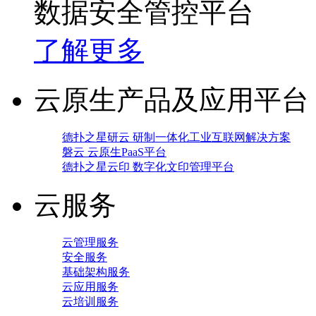
数据安全管控平台
了解更多
云原生产品及应用平台
德扑之星研云 研制一体化工业互联网解决方案
磐云 云原生PaaS平台
德扑之星云印 数字化文印管理平台
云服务
云管理服务
安全服务
基础架构服务
云应用服务
云培训服务