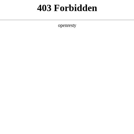
产品及服务
行业解决方案
合作伙伴
投资者关系
文简称“德扑之星数码”、“我们”和“我们的”）深知隐私对您的重
隐私政策》（下文简称“本政策”）。本政策阐述了德扑之星数码如何处理您的
可能由德扑之星数码在补充政策中，或者在收集数据时提供的通知中
：