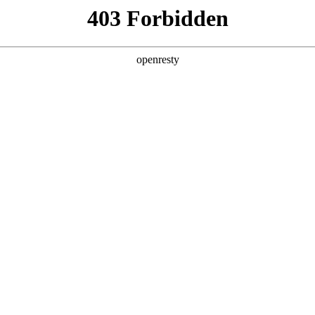
产品及服务
行业解决方案
合作伙伴
投资者关系
科技公司的长期深度合作，构建起覆盖企业数字化转型全产业链、全
的数字化产品技术镜像。