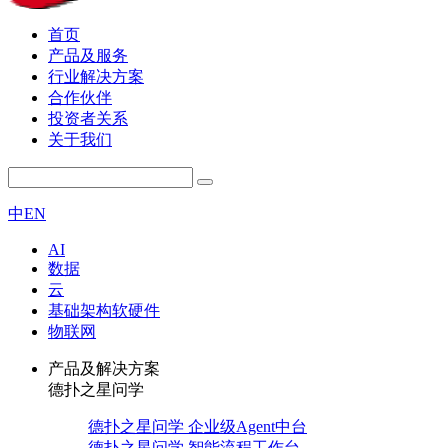
首页
产品及服务
行业解决方案
合作伙伴
投资者关系
关于我们
中
EN
AI
数据
云
基础架构软硬件
物联网
产品及解决方案
德扑之星问学
德扑之星问学 企业级Agent中台
德扑之星问学 智能流程工作台