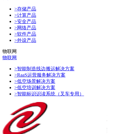
>存储产品
>计算产品
>安全产品
>网络产品
>软件产品
>外设产品
物联网
物联网
>智能制造线边搬运解决方案
>RaaS运营服务解决方案
>低空场景解决方案
>低空培训解决方案
>智能标识识读系统（叉车专用）