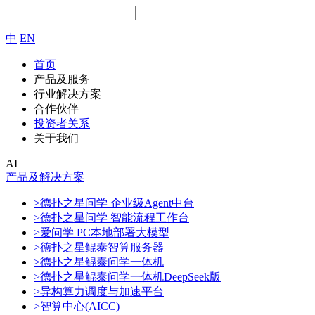
中
EN
首页
产品及服务
行业解决方案
合作伙伴
投资者关系
关于我们
AI
产品及解决方案
>德扑之星问学 企业级Agent中台
>德扑之星问学 智能流程工作台
>爱问学 PC本地部署大模型
>德扑之星鲲泰智算服务器
>德扑之星鲲泰问学一体机
>德扑之星鲲泰问学一体机DeepSeek版
>异构算力调度与加速平台
>智算中心(AICC)